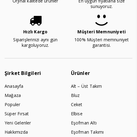
Orjinal kalitede ürünler
En uygun fiyatlarla size
sunuyoruz.
Hızlı Kargo
Müşteri Memnuniyeti
Siparişlerinizi aynı gün
100% Müşteri memnuniyet
kargoluyoruz.
garantisi.
Şirket Bilgileri
Ürünler
Anasayfa
Alt – Üst Takım
Mağaza
Bluz
Populer
Ceket
Süper Fırsat
Elbise
Yeni Gelenler
Eşofman Altı
Hakkımızda
Eşofman Takımı