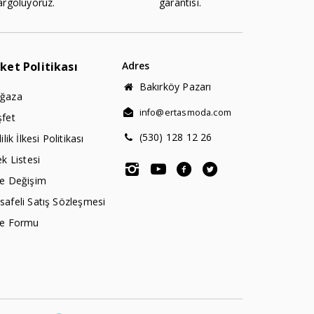
argoluyoruz.
garantisi.
rket Politikası
Adres
Bakırköy Pazarı
ğaza
info@ertasmoda.com
şfet
(530) 128 12 26
lilik İlkesi Politikası
ek Listesi
de Değişim
afeli Satış Sözleşmesi
de Formu