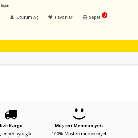
etişim
0
Oturum Aç
Favoriler
Sepet
Hızlı Kargo
Müşteri Memnuniyeti
şlerinizi aynı gün
100% Müşteri memnuniyet