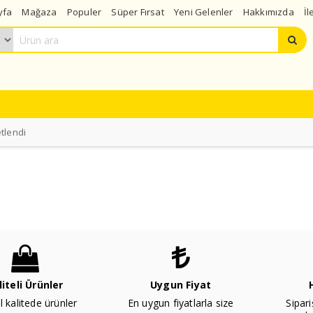
yfa
Mağaza
Populer
Süper Fırsat
Yeni Gelenler
Hakkımızda
İl
tlendi
liteli Ürünler
Uygun Fiyat
l kalitede ürünler
En uygun fiyatlarla size
Sipari