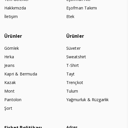
Hakkımızda
Eşofman Takımı
İletişim
Etek
Ürünler
Ürünler
Gömlek
Süveter
Hırka
Sweatshirt
Jeans
T-Shirt
Kapri & Bermuda
Tayt
Kazak
Trençkot
Mont
Tulum
Pantolon
Yağmurluk & Rüzgarlık
Şort
Şirket Politikası
Adres