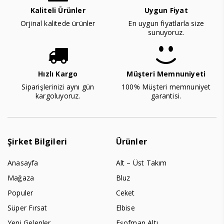
Kaliteli Ürünler
Uygun Fiyat
Orjinal kalitede ürünler
En uygun fiyatlarla size
sunuyoruz.
Hızlı Kargo
Müşteri Memnuniyeti
Siparişlerinizi aynı gün
100% Müşteri memnuniyet
kargoluyoruz.
garantisi.
Şirket Bilgileri
Ürünler
Anasayfa
Alt – Üst Takım
Mağaza
Bluz
Populer
Ceket
Süper Fırsat
Elbise
Yeni Gelenler
Eşofman Altı