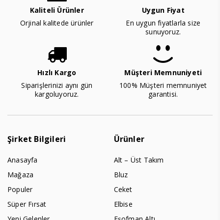
Kaliteli Ürünler
Uygun Fiyat
Orjinal kalitede ürünler
En uygun fiyatlarla size
sunuyoruz.
Hızlı Kargo
Müşteri Memnuniyeti
Siparişlerinizi aynı gün
100% Müşteri memnuniyet
kargoluyoruz.
garantisi.
Şirket Bilgileri
Ürünler
Anasayfa
Alt – Üst Takım
Mağaza
Bluz
Populer
Ceket
Süper Fırsat
Elbise
Yeni Gelenler
Eşofman Altı