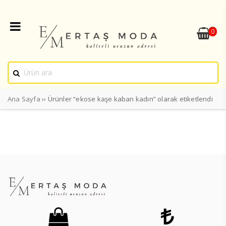
0
Ana Sayfa
›› Ürünler “ekose kaşe kaban kadın” olarak etiketlendi