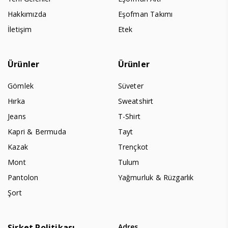
Hakkımızda
Eşofman Takımı
İletişim
Etek
Ürünler
Ürünler
Gömlek
Süveter
Hırka
Sweatshirt
Jeans
T-Shirt
Kapri & Bermuda
Tayt
Kazak
Trençkot
Mont
Tulum
Pantolon
Yağmurluk & Rüzgarlık
Şort
Şirket Politikası
Adres