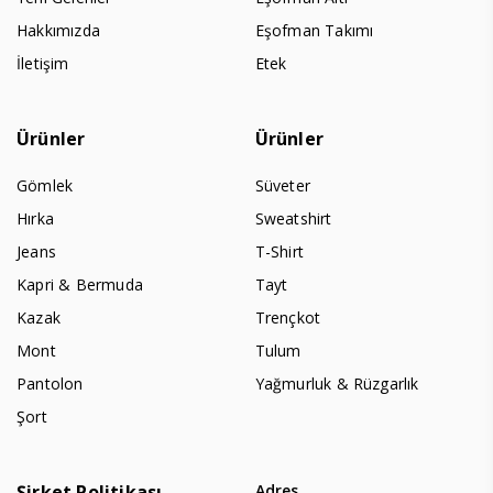
Hakkımızda
Eşofman Takımı
İletişim
Etek
Ürünler
Ürünler
Gömlek
Süveter
Hırka
Sweatshirt
Jeans
T-Shirt
Kapri & Bermuda
Tayt
Kazak
Trençkot
Mont
Tulum
Pantolon
Yağmurluk & Rüzgarlık
Şort
Şirket Politikası
Adres