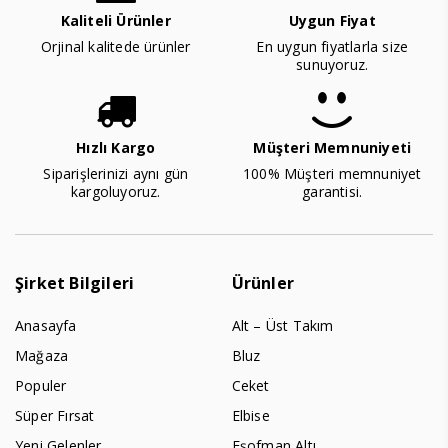
Kaliteli Ürünler
Uygun Fiyat
Orjinal kalitede ürünler
En uygun fiyatlarla size
sunuyoruz.
Hızlı Kargo
Müşteri Memnuniyeti
Siparişlerinizi aynı gün
100% Müşteri memnuniyet
kargoluyoruz.
garantisi.
Şirket Bilgileri
Ürünler
Anasayfa
Alt – Üst Takım
Mağaza
Bluz
Populer
Ceket
Süper Fırsat
Elbise
Yeni Gelenler
Eşofman Altı