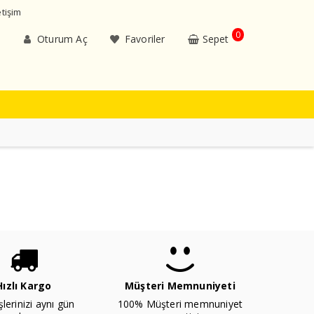
etişim
0
Oturum Aç
Favoriler
Sepet
Hızlı Kargo
Müşteri Memnuniyeti
şlerinizi aynı gün
100% Müşteri memnuniyet