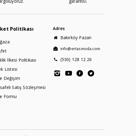
argoluyoruz.
garantisi.
rket Politikası
Adres
Bakırköy Pazarı
ğaza
info@ertasmoda.com
şfet
(530) 128 12 26
lilik İlkesi Politikası
ek Listesi
de Değişim
afeli Satış Sözleşmesi
de Formu