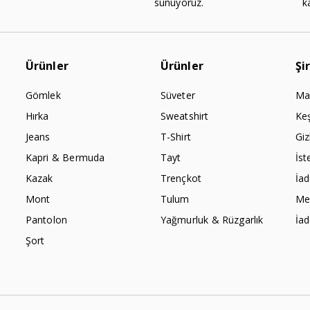
sunuyoruz.
k
Ürünler
Ürünler
Şi
Gömlek
Süveter
Ma
Hırka
Sweatshirt
Ke
Jeans
T-Shirt
Giz
Kapri & Bermuda
Tayt
İst
Kazak
Trençkot
İa
Mont
Tulum
Mes
Pantolon
Yağmurluk & Rüzgarlık
İa
Şort