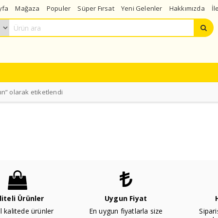
yfa
Mağaza
Populer
Süper Fırsat
Yeni Gelenler
Hakkımızda
İl
n” olarak etiketlendi
liteli Ürünler
Uygun Fiyat
l kalitede ürünler
En uygun fiyatlarla size
Sipari