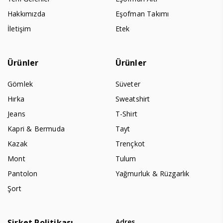
Hakkımızda
Eşofman Takımı
İletişim
Etek
Ürünler
Ürünler
Gömlek
Süveter
Hırka
Sweatshirt
Jeans
T-Shirt
Kapri & Bermuda
Tayt
Kazak
Trençkot
Mont
Tulum
Pantolon
Yağmurluk & Rüzgarlık
Şort
Şirket Politikası
Adres