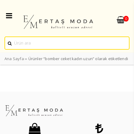
0
Ana Sayfa
›› Ürünler “bomber ceket kadın uzun” olarak etiketlendi