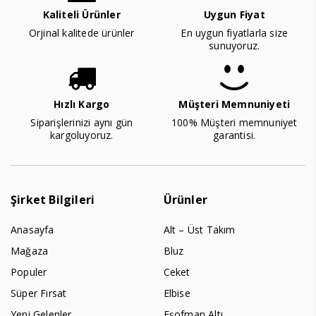
Kaliteli Ürünler
Uygun Fiyat
Orjinal kalitede ürünler
En uygun fiyatlarla size
sunuyoruz.
Hızlı Kargo
Müşteri Memnuniyeti
Siparişlerinizi aynı gün
100% Müşteri memnuniyet
kargoluyoruz.
garantisi.
Şirket Bilgileri
Ürünler
Anasayfa
Alt – Üst Takım
Mağaza
Bluz
Populer
Ceket
Süper Fırsat
Elbise
Yeni Gelenler
Eşofman Altı