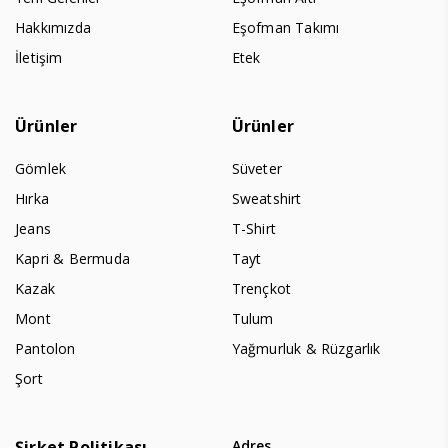
Hakkımızda
Eşofman Takımı
İletişim
Etek
Ürünler
Ürünler
Gömlek
Süveter
Hırka
Sweatshirt
Jeans
T-Shirt
Kapri & Bermuda
Tayt
Kazak
Trençkot
Mont
Tulum
Pantolon
Yağmurluk & Rüzgarlık
Şort
Şirket Politikası
Adres