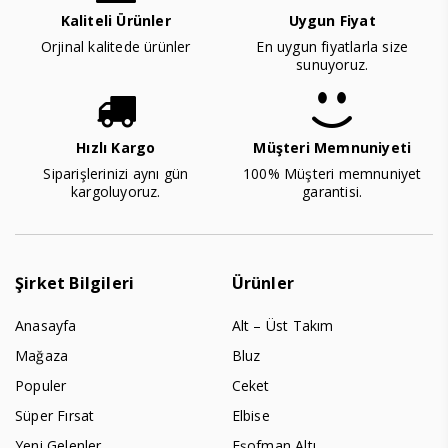
Kaliteli Ürünler
Uygun Fiyat
Orjinal kalitede ürünler
En uygun fiyatlarla size
sunuyoruz.
Hızlı Kargo
Müşteri Memnuniyeti
Siparişlerinizi aynı gün
100% Müşteri memnuniyet
kargoluyoruz.
garantisi.
Şirket Bilgileri
Ürünler
Anasayfa
Alt – Üst Takım
Mağaza
Bluz
Populer
Ceket
Süper Fırsat
Elbise
Yeni Gelenler
Eşofman Altı