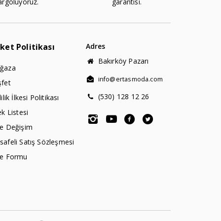
argoluyoruz.
garantisi.
rket Politikası
Adres
Bakırköy Pazarı
ğaza
info@ertasmoda.com
şfet
(530) 128 12 26
lilik İlkesi Politikası
ek Listesi
de Değişim
afeli Satış Sözleşmesi
de Formu