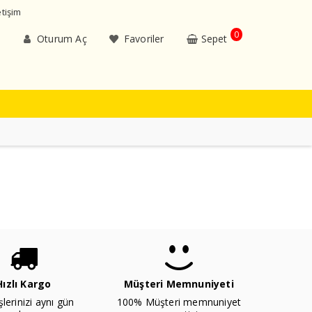
etişim
0
Oturum Aç
Favoriler
Sepet
Hızlı Kargo
Müşteri Memnuniyeti
şlerinizi aynı gün
100% Müşteri memnuniyet