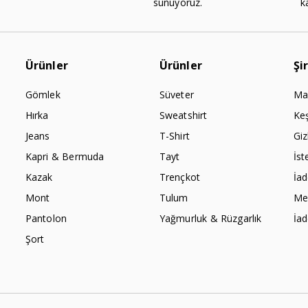
sunuyoruz.
k
Ürünler
Ürünler
Şi
Gömlek
Süveter
Ma
Hırka
Sweatshirt
Ke
Jeans
T-Shirt
Giz
Kapri & Bermuda
Tayt
İst
Kazak
Trençkot
İa
Mont
Tulum
Mes
Pantolon
Yağmurluk & Rüzgarlık
İa
Şort