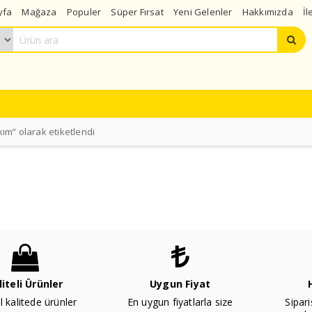
yfa
Mağaza
Populer
Süper Fırsat
Yeni Gelenler
Hakkımızda
İl
ım” olarak etiketlendi
liteli Ürünler
Uygun Fiyat
l kalitede ürünler
En uygun fiyatlarla size
Sipari